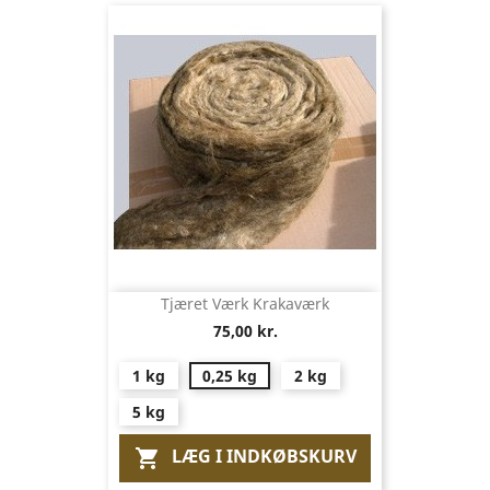
Tjæret Værk Krakaværk
75,00 kr.
1 kg
0,25 kg
2 kg
5 kg
LÆG I INDKØBSKURV
