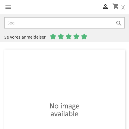
shopping_cart


(0)

Se vores anmeldelser