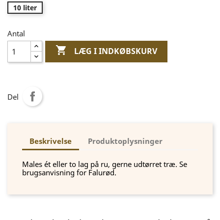
10 liter
Antal

LÆG I INDKØBSKURV
Del
Beskrivelse
Produktoplysninger
Males ét eller to lag på ru, gerne udtørret træ. Se
brugsanvisning for Falurød.