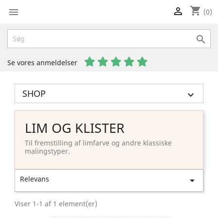
shopping_cart


(0)

Se vores anmeldelser
SHOP

LIM OG KLISTER
Til fremstilling af limfarve og andre klassiske
malingstyper.
Relevans

Viser 1-1 af 1 element(er)