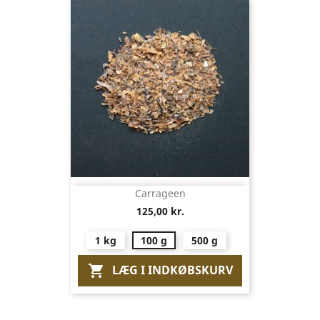
Carrageen
125,00 kr.
1 kg
100 g
500 g
LÆG I INDKØBSKURV
