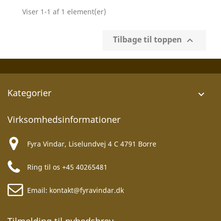
Viser 1-1 af 1 element(er)
Tilbage til toppen

Kategorier

Virksomhedsinformationer
Fyra Vindar, Liselundvej 4 C 4791 Borre
Ring til os
+45 40265481
Email:
kontakt@fyravindar.dk