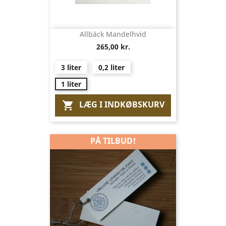
Allbäck Mandelhvid
265,00 kr.
3 liter
0,2 liter
1 liter
LÆG I INDKØBSKURV

PÅ TILBUD!