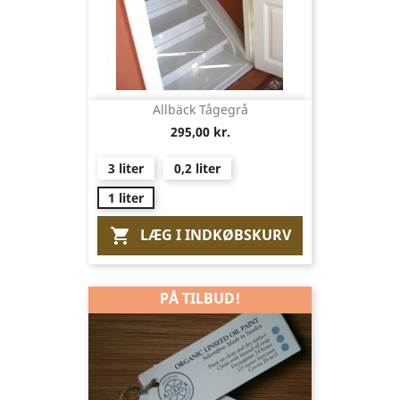
Allbäck Tågegrå
295,00 kr.
3 liter
0,2 liter
1 liter
LÆG I INDKØBSKURV

PÅ TILBUD!