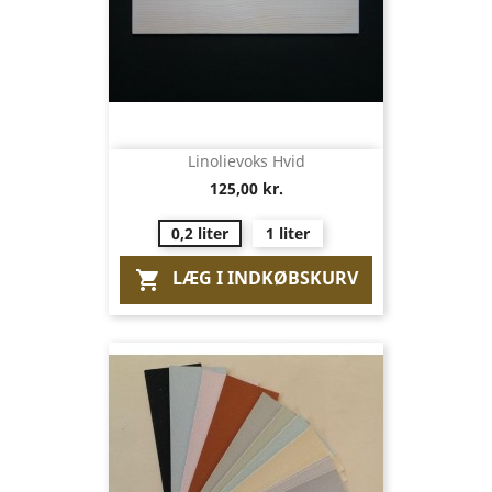
Linolievoks Hvid
125,00 kr.
0,2 liter
1 liter
LÆG I INDKØBSKURV
