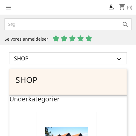
shopping_cart


(0)

Se vores anmeldelser
SHOP

SHOP
Underkategorier