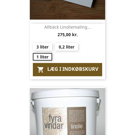
Allbäck Linoliemaling...
275,00 kr.
3 liter
0,2 liter
1 liter
LÆG I INDKØBSKURV
