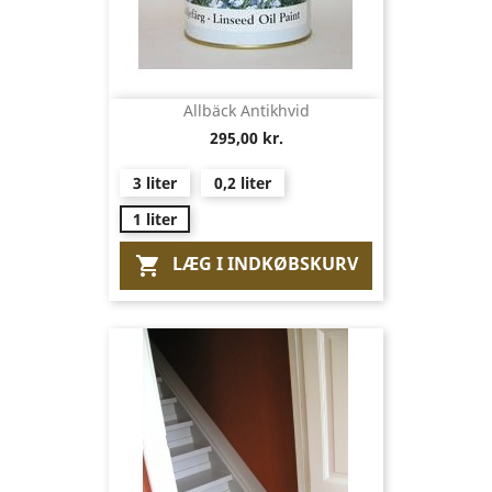
Allbäck Antikhvid
295,00 kr.
3 liter
0,2 liter
1 liter
LÆG I INDKØBSKURV
