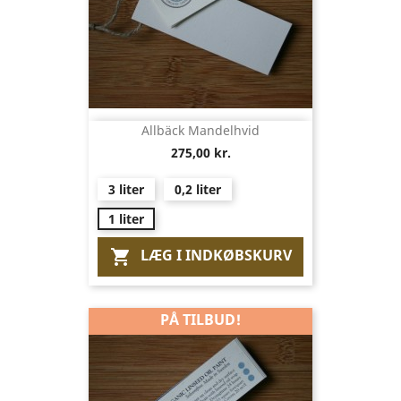
Allbäck Mandelhvid
275,00 kr.
3 liter
0,2 liter
1 liter
LÆG I INDKØBSKURV

PÅ TILBUD!