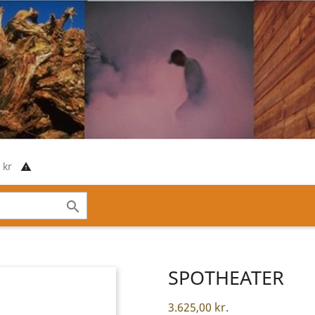
00 kr
report_problem

SPOTHEATER
3.625,00 kr.