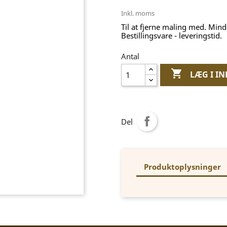
Inkl. moms
Til at fjerne maling med. Min
Bestillingsvare - leveringstid.
Antal

LÆG I I
Del
Produktoplysninger