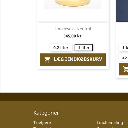
Vis her

Linolievoks Neutral
345,00 kr.
0,2 liter
1 liter
1 
25
LÆG I INDKØBSKURV

Kategorier
Trætjære
Linoliemaling