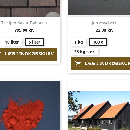
Vis her
Vis her


Trætjærelasur Dybbrun
Jernoxydsort
795,00 kr.
22,00 kr.
10 liter
5 liter
1 kg
100 g
25 kg sæk
LÆG I INDKØBSKURV

LÆG I INDKØBSKU
