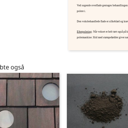
Ved sugende overflade gentages behandlingen e
polere i.
Den voksbehandlede flade er silkeblød og kræv
Efterpolering
: Når vokset er helt tørt også på 
polermaskine. Slid med stømpefødder giver nat
øbte også