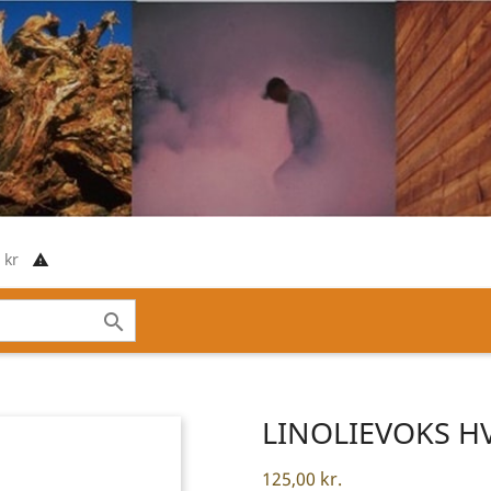
00 kr
report_problem

LINOLIEVOKS H
125,00 kr.