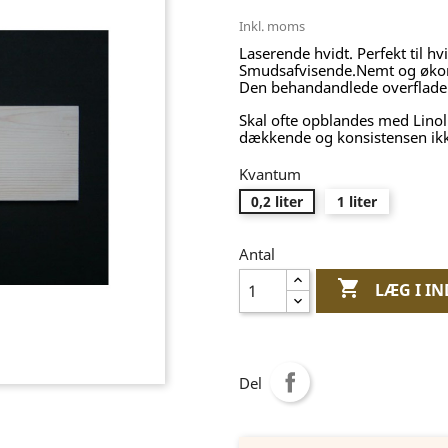
Inkl. moms
Laserende hvidt. Perfekt til h
Smudsafvisende.Nemt og økono
Den behandandlede overflade e
Skal ofte opblandes med Linoli
dækkende og konsistensen ikk
Kvantum
0,2 liter
1 liter
Antal

LÆG I I
Del