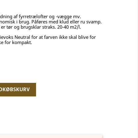
vidning af fyrretrælofter og -vægge mv.
misk i brug. Påføres med klud eller ru svamp.
r tør og brugsklar straks. 20-40 m2/l.
evoks Neutral for at farven ikke skal blive for
e for kompakt.
NDKØBSKURV