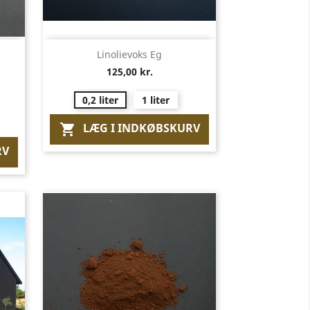
Vis her

Linolievoks Eg
125,00 kr.
0,2 liter
1 liter
LÆG I INDKØBSKURV

RV