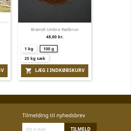
Vis her

Brændt Umbra Rødbrun
48,00 kr.
1 kg
100 g
25 kg sæk
RV
LÆG I INDKØBSKURV

Tilmelding til nyhedsbrev