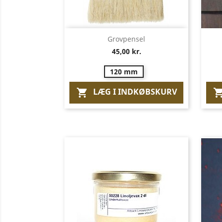
Vis her

Grovpensel
45,00 kr.
120 mm
LÆG I INDKØBSKURV
