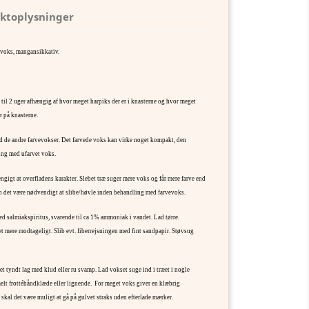
ktoplysninger
bivoks, mangansikkativ.
il 2 uger afhængig af hvor meget harpiks der er i knasterne og hvor meget
r på knasterne.
 de andre farvevokser. Det farvede voks kan virke noget kompakt, den
ing med ufarvet voks.
ængigt at overfladens karakter. Slebet træ suger mere voks og får mere farve end
kan det være nødvendigt at slibe/høvle inden behandling med farvevoks.
 salmiakspiritus, svarende til ca 1% ammoniak i vandet. Lad tørre.
t mere modtageligt. Slib evt. fiberrejsningen med fint sandpapir. Støvsug
et tyndt lag med klud eller ru svamp. Lad vokset suge ind i træet i nogle
lt frottéhåndklæde eller lignende. For meget voks giver en klæbrig
 skal det være muligt at gå på gulvet straks uden efterlade mærker.