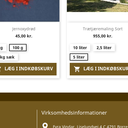
Vis her
Vis her


Jernoxydrød
Trætjæremaling Sort
45,00 kr.
955,00 kr.
kg
100 g
10 liter
2,5 liter
 kg sæk
5 liter
LÆG I INDKØBSKURV
LÆG I INDKØBSKU


Virksomhedsinformationer
Fyra Vindar, Liselundvej 4 C 4791 Borre