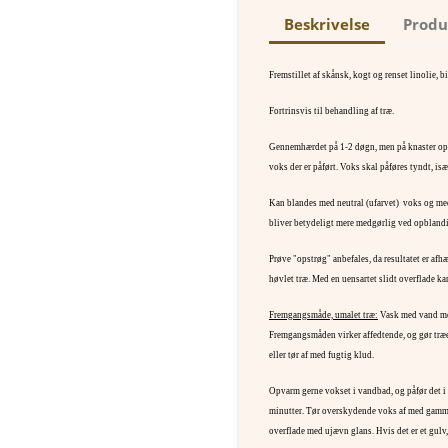
Beskrivelse
Produ
Fremstillet af skånsk, kogt og renset linolie, 
Fortrinsvis til behandling af træ.
Gennemhærdet på 1-2 døgn, men på knaster op t
voks der er påført. Voks skal påføres tyndt, isæ
Kan blandes med neutral (ufarvet)
voks og med
bliver betydeligt mere medgørlig ved opbland
Prøve "opstrøg" anbefales, da resultatet er afh
høvlet træ. Med en uensartet slidt overflade 
Fremgangsmåde, umalet træ:
Vask med vand med
Fremgangsmåden virker affedtende, og gør træe
eller tør af med fugtig klud.
Opvarm gerne vokset i vandbad, og påfør det i 
minutter. Tør overskydende voks af med gamme
overflade med ujævn glans. Hvis det er et gulv,