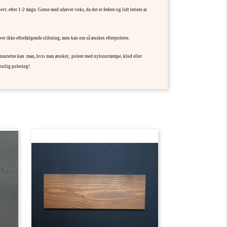
vt. efter 1-2 døgn.
Gerne med ufarvet voks, da det er federe og lidt lettere at
er ikke efterfølgende slibning, men kan om så ønskes efterpoleres.
knasterne kan
man, hvis man ønsker, polere med nylonstrømpe, klud eller
urlig polering!