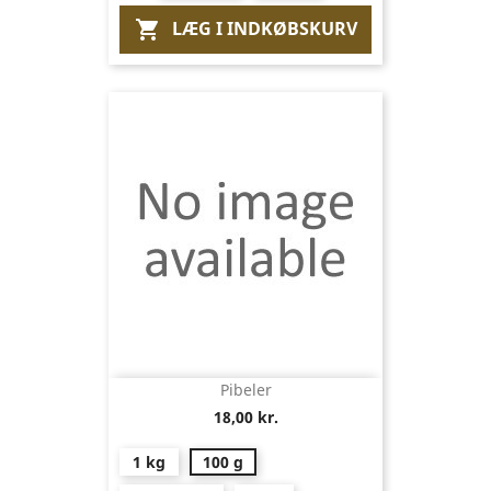
LÆG I INDKØBSKURV

Pibeler
18,00 kr.
1 kg
100 g