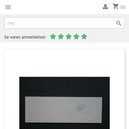
shopping_cart


(0)

Se vores anmeldelser