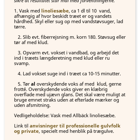
sikre at resultatet står mål med forventningerne.
1. Vask med
linoliesæbe
, ca 1 dl til 10 vand,
afhængig af hvor beskidt træet er og vandets
hårdhed. Skyl eller sug op med vandstøvsuger, lad
tørre.
2. Slib evt. fiberrejsning m. korn 180. Støvsug eller
tør af med klud.
3. Opvarm evt. vokset i vandbad, og arbejd det
ind i træets længderetning med klud eller ru
svamp.
4. Lad vokset suge ind i træet ca 10-15 minutter.
5. Tør
al
overskydende voks af med klud, gerne
frotté. Overskydende voks giver en klæbrig
overflade med ujævn glans. Det skal være muligt at
bruge emnet straks uden at efterlade mærker og
uden afsmitning.
Vedligeholdelse: Vask med Allbäck linoliesæbe.
Link til
anvisninger til professionelle gulvfolk
og private
, specielt med henblik på trægulve.