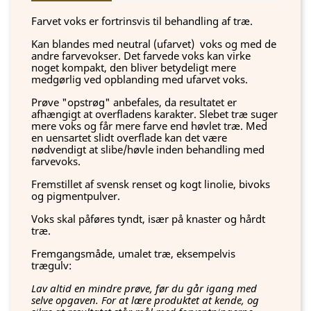
Farvet voks er fortrinsvis til behandling af træ.
Kan blandes med neutral (ufarvet) voks og med de
andre farvevokser. Det farvede voks kan virke
noget kompakt, den bliver betydeligt mere
medgørlig ved opblanding med ufarvet voks.
Prøve "opstrøg" anbefales, da resultatet er
afhængigt at overfladens karakter. Slebet træ suger
mere voks og får mere farve end høvlet træ. Med
en uensartet slidt overflade kan det være
nødvendigt at slibe/høvle inden behandling med
farvevoks.
Fremstillet af svensk renset og kogt linolie, bivoks
og pigmentpulver.
Voks skal påføres tyndt, især på knaster og hårdt
træ.
Fremgangsmåde, umalet træ, eksempelvis
trægulv:
Lav altid en mindre prøve, før du går igang med
selve opgaven. For at lære produktet at kende, og