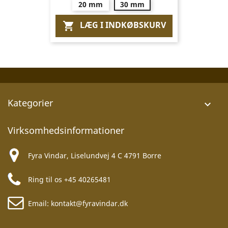
20 mm
30 mm
LÆG I INDKØBSKURV

Kategorier

Virksomhedsinformationer
Fyra Vindar, Liselundvej 4 C 4791 Borre
Ring til os
+45 40265481
Email:
kontakt@fyravindar.dk