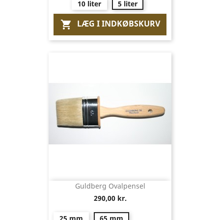
10 liter
5 liter
LÆG I INDKØBSKURV

Guldberg Ovalpensel
290,00 kr.
25 mm
65 mm