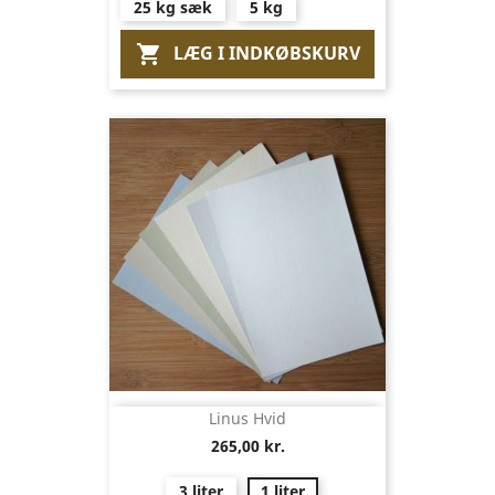
25 kg sæk
5 kg
LÆG I INDKØBSKURV

Linus Hvid
265,00 kr.
3 liter
1 liter