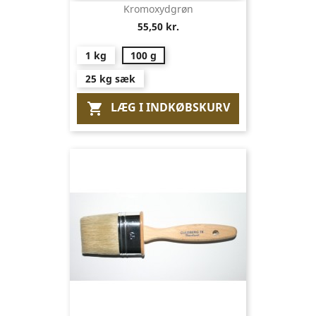
Kromoxydgrøn
55,50 kr.
1 kg
100 g
25 kg sæk
LÆG I INDKØBSKURV
