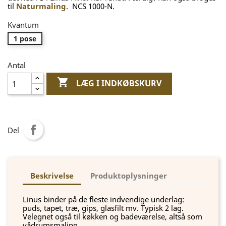
til
Naturmaling
. NCS 1000-N.
Kvantum
1 pose
Antal

LÆG I INDKØBSKURV
Del
Beskrivelse
Produktoplysninger
Linus binder på de fleste indvendige underlag:
puds, tapet, træ, gips, glasfilt mv. Typisk 2 lag.
Velegnet også til køkken og badeværelse, altså som
vådrumsmaling.