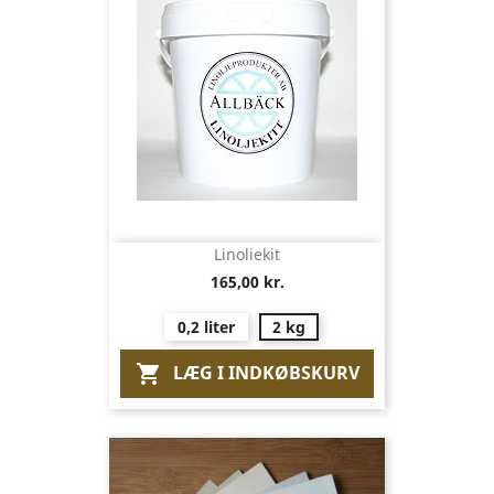
Linoliekit
165,00 kr.
0,2 liter
2 kg
LÆG I INDKØBSKURV
