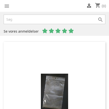
shopping_cart


(0)

Se vores anmeldelser