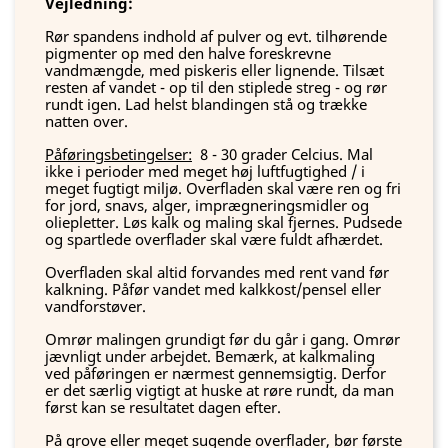
Vejledning:
Rør spandens indhold af pulver og evt. tilhørende
pigmenter op med den halve foreskrevne
vandmængde, med piskeris eller lignende. Tilsæt
resten af vandet - op til den stiplede streg - og rør
rundt igen. Lad helst blandingen stå og trække
natten over.
Påføringsbetingelser:
8 - 30 grader Celcius. Mal
ikke i perioder med meget høj luftfugtighed / i
meget fugtigt miljø. Overfladen skal være ren og fri
for jord, snavs, alger, imprægneringsmidler og
oliepletter. Løs kalk og maling skal fjernes. Pudsede
og spartlede overflader skal være fuldt afhærdet.
Overfladen skal altid forvandes med rent vand før
kalkning. Påfør vandet med kalkkost/pensel eller
vandforstøver.
Omrør malingen grundigt før du går i gang. Omrør
jævnligt under arbejdet. Bemærk, at kalkmaling
ved påføringen er nærmest gennemsigtig. Derfor
er det særlig vigtigt at huske at røre rundt, da man
først kan se resultatet dagen efter.
På grove eller meget sugende overflader, bør første