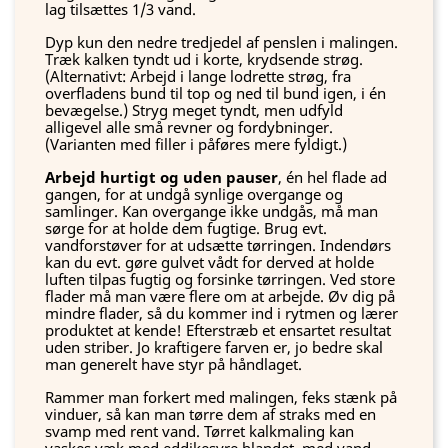
lag tilsættes 1/3 vand.
Dyp kun den nedre tredjedel af penslen i malingen.
Træk kalken tyndt ud i korte, krydsende strøg.
(Alternativt: Arbejd i lange lodrette strøg, fra
overfladens bund til top og ned til bund igen, i én
bevægelse.) Stryg meget tyndt, men udfyld
alligevel alle små revner og fordybninger.
(Varianten med filler i påføres mere fyldigt.)
Arbejd hurtigt og uden pauser
, én hel flade ad
gangen, for at undgå synlige overgange og
samlinger. Kan overgange ikke undgås, må man
sørge for at holde dem fugtige. Brug evt.
vandforstøver for at udsætte tørringen. Indendørs
kan du evt. gøre gulvet vådt for derved at holde
luften tilpas fugtig og forsinke tørringen. Ved store
flader må man være flere om at arbejde. Øv dig på
mindre flader, så du kommer ind i rytmen og lærer
produktet at kende! Efterstræb et ensartet resultat
uden striber. Jo kraftigere farven er, jo bedre skal
man generelt have styr på håndlaget.
Rammer man forkert med malingen, feks stænk på
vinduer, så kan man tørre dem af straks med en
svamp med rent vand. Tørret kalkmaling kan