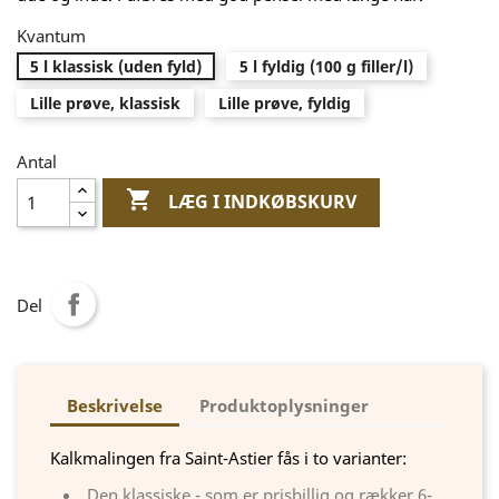
Kvantum
5 l klassisk (uden fyld)
5 l fyldig (100 g filler/l)
Lille prøve, klassisk
Lille prøve, fyldig
Antal

LÆG I INDKØBSKURV
Del
Beskrivelse
Produktoplysninger
Kalkmalingen fra Saint-Astier fås i to varianter:
Den klassiske - som er prisbillig og rækker 6-