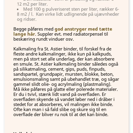
12 m2 per liter.
Med 100 g pulveriseret sten per liter, rækker 6-
8 m2 / l. Kan virke lidt udlignende på ujævnheder
og ridser.
Begge påføres med
god anstryger med tætte
lange hår
. Suppler evt. med radiatorpensel til
beskæring rundt vinduer osv.
Kalkmaling fra St. Astier binder, til forskel fra de
fleste andre kalkmalinger, ikke kun på kalkpuds,
men på stort set alle underlag, der kan absorbere
en smule. St. Astier kalkmaling binder således også
på silikatmaling, cement, gips, puds, finpuds,
sandspartel, grundpapir, mursten, blokke, beton,
emulsionsmaling samt på ubehandlet træ, og sågar
gammel slidt olie- og acrylmaling (plastmaling).
Må ikke påføres på glatte eller polerede materialer.
Er du i tvivl, stænk lidt vand på overfladen. Er
overfladen skyende så vandet løber ned i dråber i
stedet for at absorberes, vil malingen ikke binde.
Ofte kan man i så fald slibe og skure sig til en
overflade der bliver ru nok til at det kan binde.