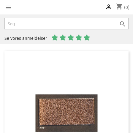
shopping_cart


(0)

Se vores anmeldelser