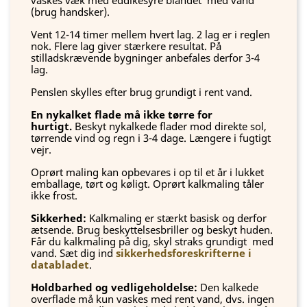
vaskes væk med eddikesyre blandet med vand
(brug handsker).
Vent 12-14 timer mellem hvert lag. 2 lag er i reglen
nok. Flere lag giver stærkere resultat. På
stilladskrævende bygninger anbefales derfor 3-4
lag.
Penslen skylles efter brug grundigt i rent vand.
En nykalket flade må ikke tørre for
hurtigt.
Beskyt nykalkede flader mod direkte sol,
tørrende vind og regn i 3-4 dage. Længere i fugtigt
vejr.
Oprørt maling kan opbevares i op til et år i lukket
emballage, tørt og køligt. Oprørt kalkmaling tåler
ikke frost.
Sikkerhed:
Kalkmaling er stærkt basisk og derfor
ætsende. Brug beskyttelsesbriller og beskyt huden.
Får du kalkmaling på dig, skyl straks grundigt med
vand. Sæt dig ind
sikkerhedsforeskrifterne i
databladet
.
Holdbarhed og vedligeholdelse:
Den kalkede
overflade må kun vaskes med rent vand, dvs. ingen