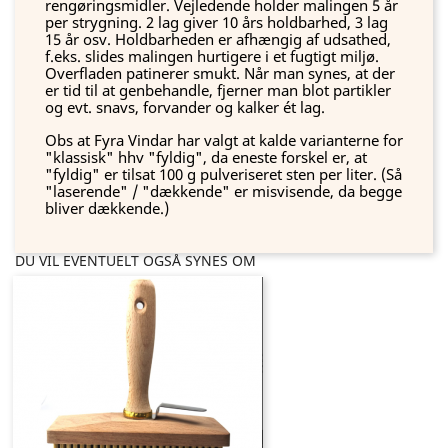
rengøringsmidler. Vejledende holder malingen 5 år
per strygning. 2 lag giver 10 års holdbarhed, 3 lag
15 år osv. Holdbarheden er afhængig af udsathed,
f.eks. slides malingen hurtigere i et fugtigt miljø.
Overfladen patinerer smukt. Når man synes, at der
er tid til at genbehandle, fjerner man blot partikler
og evt. snavs, forvander og kalker ét lag.
Obs at Fyra Vindar har valgt at kalde varianterne for
"klassisk" hhv "fyldig", da eneste forskel er, at
"fyldig" er tilsat 100 g pulveriseret sten per liter. (Så
"laserende" / "dækkende" er misvisende, da begge
bliver dækkende.)
DU VIL EVENTUELT OGSÅ SYNES OM