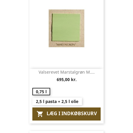
Valserevet Marstalgrøn M....
695,00 kr.
0,75 l
2,5 l pasta + 2,5 l olie
LÆG I INDKØBSKURV
