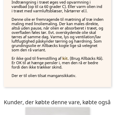
Indtrængning i træet øges ved opvarmning i
vandbad (op til ca 60 grader C). Eller varm olien ind
i træet med varmluftsblæser, hårtørrer el.l.
Denne olie er fremragende til mætning af træ inden
maling med linoliemaling. Der kan males direkte,
altså uden pause, når olien er absorberet i træet, og
overfladen føles tør. Evt. overskydende olie skal
tørres af samme dag. Varme, lys og ventilation/lav
luftfugtighed påskynder tørring og hærdning. Som
grundingsolie er Allbæcks kogte lige så velegnet
som den rå variant.
Er ikke god til fremstilling af
kit
. (Brug Allbäcks Rå).
Er OK til at hænge pensler i, men den rå er bedre
fordi den ikke trækker skind.
Der er til olien tilsat mangansikkativ.
Kunder, der købte denne vare, købte også