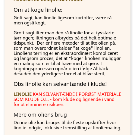
Om at koge linolie:
Goft sagt, kan linolie ligesom kartofler, være rå
men også kogt.
Groft sagt ilter man den rå linolie for at tyvstarte
tørringen; iltningen afbrydes på det helt optimale
tidspunkt. Der er flere metoder til at ilte olien på,
som man overordnet kalder "at koge" linolien.
Linoliens tørring er en ekstraordinært kompliceret
og langsom proces, det at "koge" linolien muliggør
en maling som er til at have med at gøre. I
kogningsprocessen opnår olien ifølge Allbäck
desuden den yderligere fordel at blive steril.
Obs linolie kan selvantænde i klude!
LINOLIE
KAN SELVANTÆNDE I PORØST MATERIALE
SOM KLUDE O.L. - kom klude og lignende i vand
for at eliminere risikoen.
Mere om oliens brug
Denne olie kan bruges til de fleste opskrifter hvor
linolie indgår, inklusive fremstilling af linoliemaling.