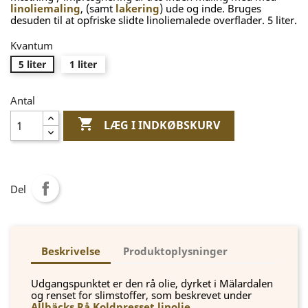
linoliemaling
, (samt
lakering
) ude og inde. Bruges
desuden til at opfriske slidte linoliemalede overflader. 5 liter.
Kvantum
5 liter
1 liter
Antal

LÆG I INDKØBSKURV
Del
Beskrivelse
Produktoplysninger
Udgangspunktet er den rå olie, dyrket i Mälardalen
og renset for slimstoffer, som beskrevet under
Allbäcks Rå Koldpresset linolie
.