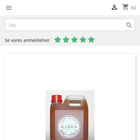
shopping_cart


(0)

Se vores anmeldelser