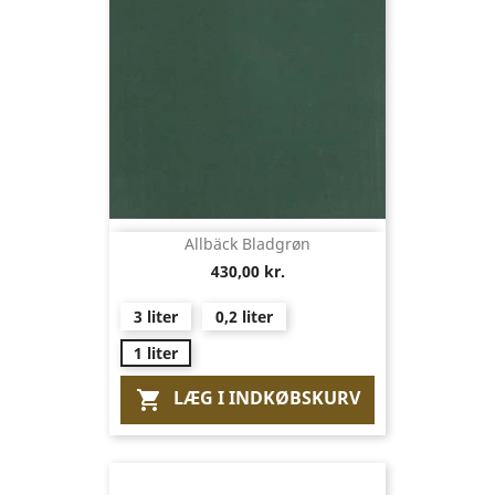
Allbäck Bladgrøn
430,00 kr.
3 liter
0,2 liter
1 liter
LÆG I INDKØBSKURV
