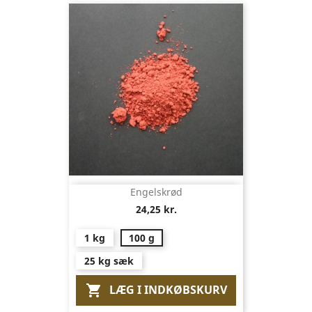
Engelskrød
24,25 kr.
1 kg
100 g
25 kg sæk
LÆG I INDKØBSKURV
