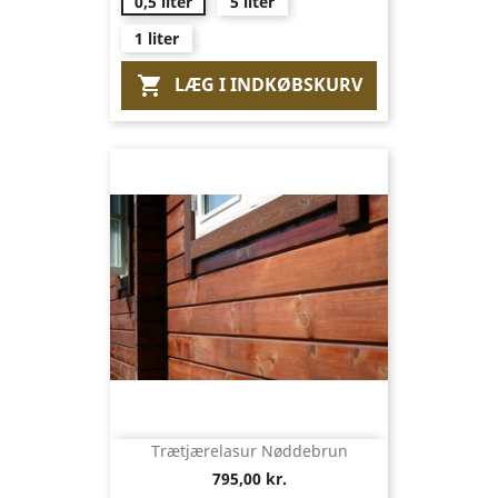
0,5 liter
5 liter
1 liter
LÆG I INDKØBSKURV

Trætjærelasur Nøddebrun
795,00 kr.