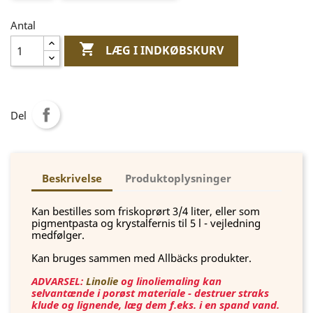
Antal

LÆG I INDKØBSKURV
Del
Beskrivelse
Produktoplysninger
Kan bestilles som friskoprørt 3/4 liter, eller som
pigmentpasta og krystalfernis til 5 l - vejledning
medfølger.
Kan bruges sammen med Allbäcks produkter.
ADVARSEL:
Linolie
og linoliemaling kan
selvantænde i porøst materiale - destruer straks
klude og lignende, læg dem f.eks. i en spand vand.