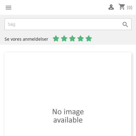
shopping_cart


(0)

Se vores anmeldelser