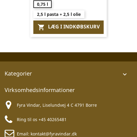
0,75 l
2,5 l pasta + 2,5 l olie
LÆG I INDKØBSKURV

Kategorier

Virksomhedsinformationer
Fyra Vindar, Liselundvej 4 C 4791 Borre
Ring til os
+45 40265481
Email:
kontakt@fyravindar.dk