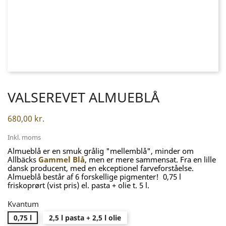
VALSEREVET ALMUEBLÅ
680,00 kr.
Inkl. moms
Almueblå er en smuk grålig "mellemblå", minder om
Allbäcks
Gammel Blå
, men er mere sammensat. Fra en lille
dansk producent, med en ekceptionel farveforståelse.
Almueblå består af 6 forskellige pigmenter! 0,75 l
friskoprørt (vist pris) el. pasta + olie t. 5 l.
Kvantum
0,75 l
2,5 l pasta + 2,5 l olie