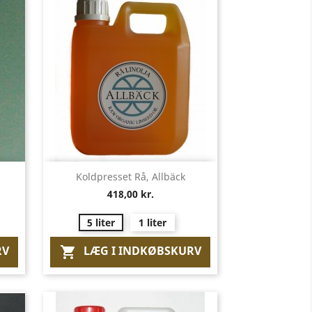
Vis her

Koldpresset Rå, Allbäck
418,00 kr.
5 liter
1 liter
RV
LÆG I INDKØBSKURV
