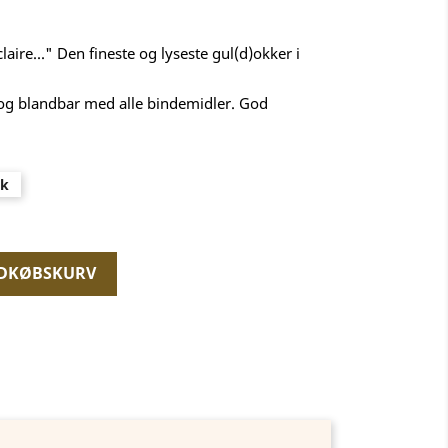
aire..." Den fineste og lyseste gul(d)okker i
 og blandbar med alle bindemidler. God
æk
NDKØBSKURV