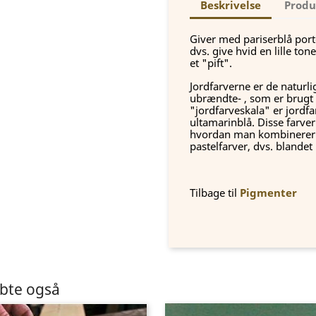
Beskrivelse
Produ
Giver med pariserblå port
dvs. give hvid en lille to
et "pift".
Jordfarverne er de natur
ubrændte- , som er brugt 
"jordfarveskala" er jordf
ultamarinblå. Disse farve
hvordan man kombinerer d
pastelfarver, dvs. blandet
Tilbage til
Pigmenter
øbte også