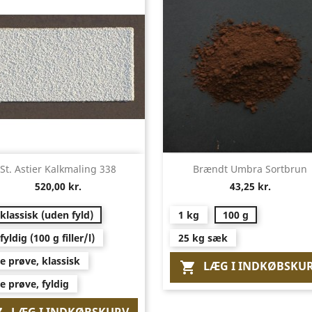
Vis her
Vis her


St. Astier Kalkmaling 338
Brændt Umbra Sortbrun
520,00 kr.
43,25 kr.
 klassisk (uden fyld)
1 kg
100 g
 fyldig (100 g filler/l)
25 kg sæk
le prøve, klassisk
LÆG I INDKØBSKU

le prøve, fyldig