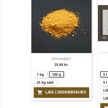
Vis her

Jernoxygdul
25,00 kr.
1 kg
100 g
5 l
25 kg sæk
5 l
Lil
LÆG I INDKØBSKURV

Lil