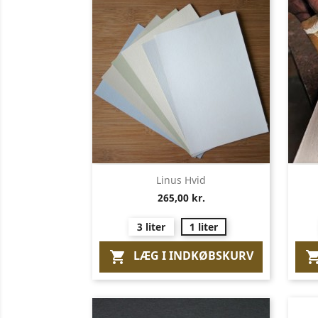
Vis her

Linus Hvid
265,00 kr.
3 liter
1 liter
LÆG I INDKØBSKURV
