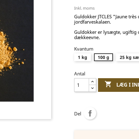
Inkl. moms
Guldokker JTCLES "Jaune très cl
jordfarveskalaen.
Guldokker er lysægte, ugiftig
dækkeevne.
Kvantum
1 kg
100 g
25 kg s
Antal

LÆG I I
Del