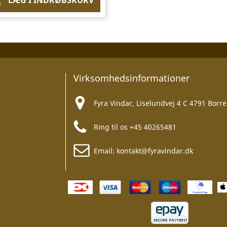
LÆG I INDKØBSKURV

Virksomhedsinformationer
Fyra Vindar, Liselundvej 4 C 4791 Borre
Ring til os
+45 40265481
Email:
kontakt@fyravindar.dk