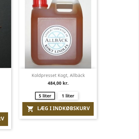
Vis her

Koldpresset Kogt, Allbäck
484,00 kr.
5 liter
1 liter
LÆG I INDKØBSKURV

RV