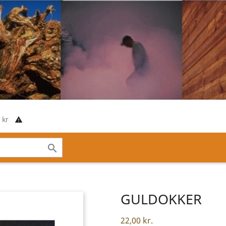
00 kr
report_problem

GULDOKKER
22,00 kr.