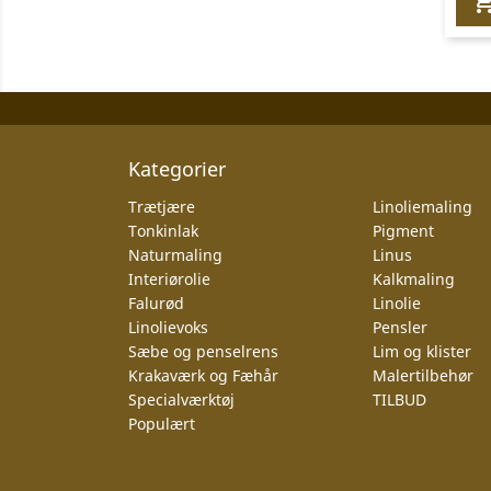
Kategorier
Trætjære
Linoliemaling
Tonkinlak
Pigment
Naturmaling
Linus
Interiørolie
Kalkmaling
Falurød
Linolie
Linolievoks
Pensler
Sæbe og penselrens
Lim og klister
Krakaværk og Fæhår
Malertilbehør
Specialværktøj
TILBUD
Populært