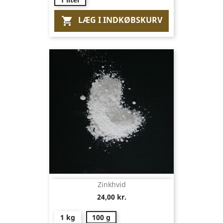
LÆG I INDKØBSKURV

Zinkhvid
24,00 kr.
1 kg
100 g