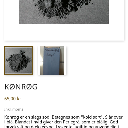
KØNRØG
65,00 kr.
Inkl. moms
Kønrøg er en slags sod. Betegnes som "kold sort". Slår over
i blå. Blandet i hvid giver den Perlegrå, som er blålig. God
farvekraft og dækkeevne. Lysægte, ugiftig og anvendelig i