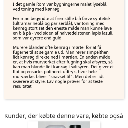
I det gamle Rom var bygningerne malet lyseblå,
ved toning med kønrøg.
Før man begyndte at fremstille blå farve syntetisk
(ultramarineblå og pariserblå), var toning med
kønrøg stort set den eneste måde man kunne lave
en blå på - ved siden af halvædelstenen lapis lazuli,
som var dyrere end guld.
Murere blander ofte kønrøg i mørtel for at få
fugerne til at se gamle ud. Man rører simpelthen
lidt kønrøg direkte ned i mørtlen. En anden måde
er, at hvis murværket efter fugning skal afsyres, så
kan man blande lidt kønrøg i saltsyren. Det giver et
flot og ensartet patineret udtryk, hvor hele
murværket bliver "snavset til". Men det er lidt
sværere at styre. Lav nogle prøver for at teste
resultatet.
Kunder, der købte denne vare, købte også