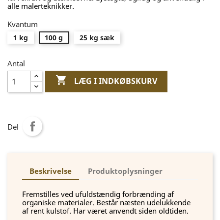
alle malerteknikker.
Kvantum
1 kg
100 g
25 kg sæk
Antal

LÆG I INDKØBSKURV
Del
Beskrivelse
Produktoplysninger
Fremstilles ved ufuldstændig forbrænding af
organiske materialer. Består næsten udelukkende
af rent kulstof. Har været anvendt siden oldtiden.