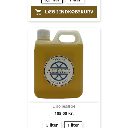
LÆG I INDKØBSKURV

Linoliesæbe
105,00 kr.
5 liter
1 liter