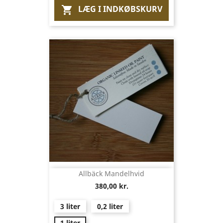
LÆG I INDKØBSKURV

Allbäck Mandelhvid
380,00 kr.
3 liter
0,2 liter
1 liter