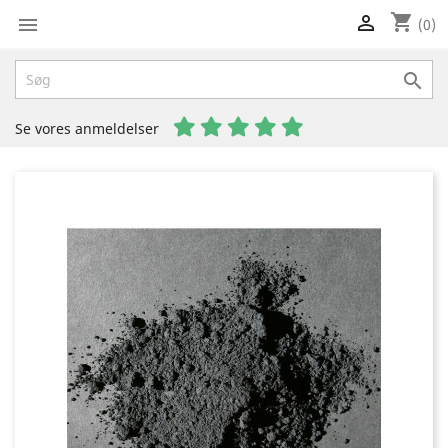
shopping_cart


(0)

Se vores anmeldelser