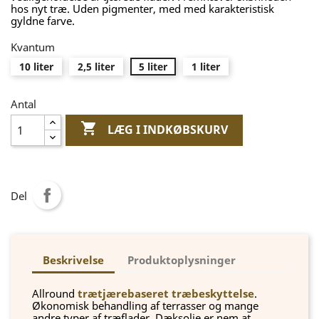
hos nyt træ. Uden pigmenter, med med karakteristisk
gyldne farve.
Kvantum
10 liter
2,5 liter
5 liter
1 liter
Antal

LÆG I INDKØBSKURV
Del
Beskrivelse
Produktoplysninger
Allround
trætjærebaseret træbeskyttelse
.
Økonomisk behandling af terrasser og mange
andre typer af træflader. Dæksolie er nem at