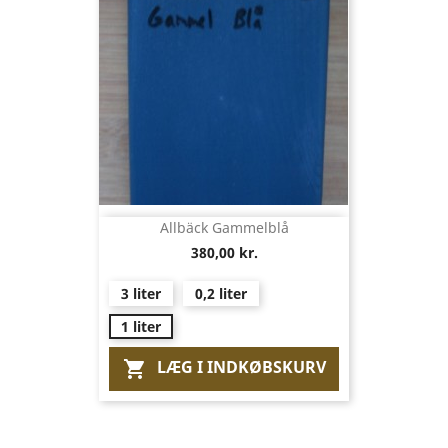
Allbäck Gammelblå
380,00 kr.
3 liter
0,2 liter
1 liter
LÆG I INDKØBSKURV
