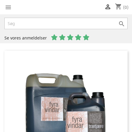
shopping_cart


(0)

Se vores anmeldelser