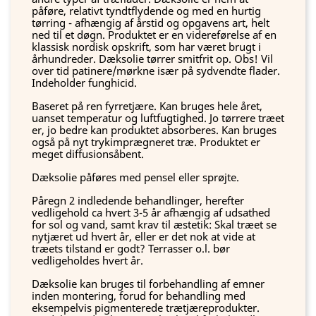
påføre, relativt tyndtflydende og med en hurtig
tørring - afhængig af årstid og opgavens art, helt
ned til et døgn. Produktet er en videreførelse af en
klassisk nordisk opskrift, som har været brugt i
århundreder. Dæksolie tørrer smitfrit op. Obs! Vil
over tid patinere/mørkne især på sydvendte flader.
Indeholder funghicid.
Baseret på ren fyrretjære. Kan bruges hele året,
uanset temperatur og luftfugtighed. Jo tørrere træet
er, jo bedre kan produktet absorberes. Kan bruges
også på nyt trykimprægneret træ. Produktet er
meget diffusionsåbent.
Dæksolie påføres med pensel eller sprøjte.
Påregn 2 indledende behandlinger, herefter
vedligehold ca hvert 3-5 år afhængig af udsathed
for sol og vand, samt krav til æstetik: Skal træet se
nytjæret ud hvert år, eller er det nok at vide at
træets tilstand er godt? Terrasser o.l. bør
vedligeholdes hvert år.
Dæksolie kan bruges til forbehandling af emner
inden montering, forud for behandling med
eksempelvis pigmenterede trætjæreprodukter.