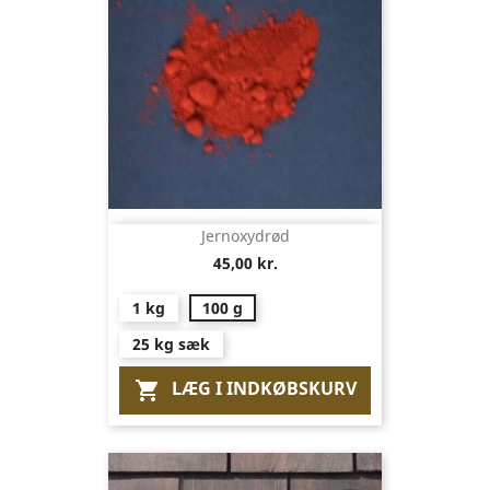
Jernoxydrød
45,00 kr.
1 kg
100 g
25 kg sæk
LÆG I INDKØBSKURV
