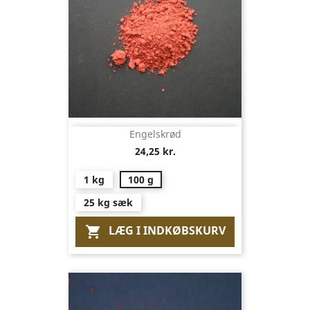
Engelskrød
24,25 kr.
1 kg
100 g
25 kg sæk
LÆG I INDKØBSKURV
