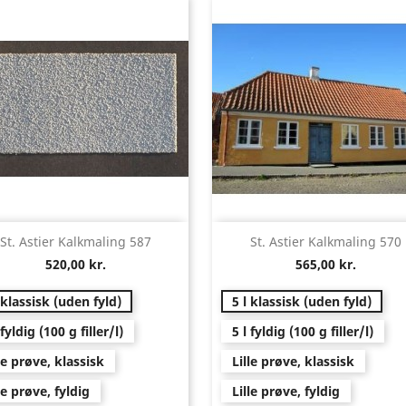
Vis her
Vis her


St. Astier Kalkmaling 587
St. Astier Kalkmaling 570
520,00 kr.
565,00 kr.
 klassisk (uden fyld)
5 l klassisk (uden fyld)
 fyldig (100 g filler/l)
5 l fyldig (100 g filler/l)
le prøve, klassisk
Lille prøve, klassisk
le prøve, fyldig
Lille prøve, fyldig