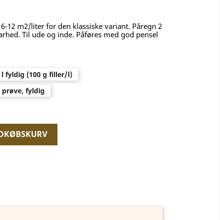
6-12 m2/liter for den klassiske variant. Påregn 2
barhed. Til ude og inde. Påføres med god pensel
 l fyldig (100 g filler/l)
e prøve, fyldig
NDKØBSKURV