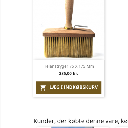
Vis her

Helanstryger 75 X 175 Mm
285,00 kr.
LÆG I INDKØBSKURV

Kunder, der købte denne vare, k