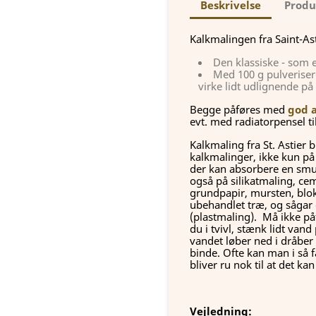
Beskrivelse
Produ
Kalkmalingen fra Saint-Asti
Den klassiske - som e
Med 100 g pulverisere
virke lidt udlignende på
Begge påføres med
god 
evt. med radiatorpensel t
Kalkmaling fra St. Astier bi
kalkmalinger, ikke kun på 
der kan absorbere en smul
også på silikatmaling, cem
grundpapir, mursten, blo
ubehandlet træ, og sågar 
(plastmaling). Må ikke påf
du i tvivl, stænk lidt van
vandet løber ned i dråber 
binde. Ofte kan man i så fa
bliver ru nok til at det ka
Vejledning: