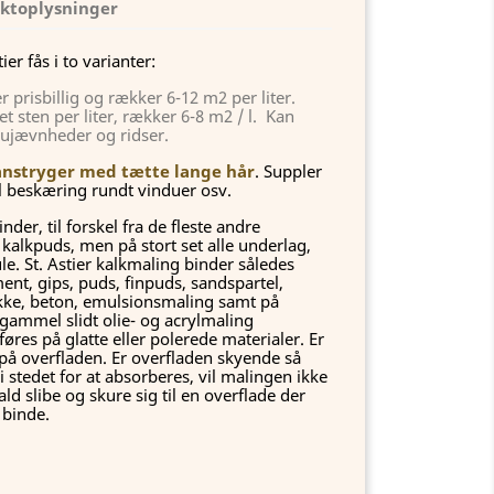
ktoplysninger
er fås i to varianter:
r prisbillig og rækker 6-12 m2 per liter.
t sten per liter, rækker 6-8 m2 / l. Kan
 ujævnheder og ridser.
anstryger med tætte lange hår
. Suppler
il beskæring rundt vinduer osv.
nder, til forskel fra de fleste andre
kalkpuds, men på stort set alle underlag,
e. St. Astier kalkmaling binder således
ent, gips, puds, finpuds, sandspartel,
kke, beton, emulsionsmaling samt på
gammel slidt olie- og acrylmaling
øres på glatte eller polerede materialer. Er
d på overfladen. Er overfladen skyende så
i stedet for at absorberes, vil malingen ikke
ld slibe og skure sig til en overflade der
n binde.