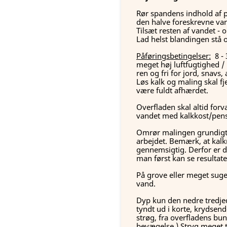
Rør spandens indhold af 
den halve foreskrevne va
Tilsæt resten af vandet - o
Lad helst blandingen stå 
Påføringsbetingelser:
8 - 
meget høj luftfugtighed / 
ren og fri for jord, snavs
Løs kalk og maling skal fj
være fuldt afhærdet.
Overfladen skal altid for
vandet med kalkkost/pense
Omrør malingen grundigt 
arbejdet. Bemærk, at kal
gennemsigtig. Derfor er de
man først kan se resultate
På grove eller meget sugen
vand.
Dyp kun den nedre tredjed
tyndt ud i korte, krydsende
strøg, fra overfladens bund
bevægelse.) Stryg meget t