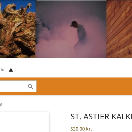
00 kr
report_problem

98
ST. ASTIER KAL
520,00 kr.