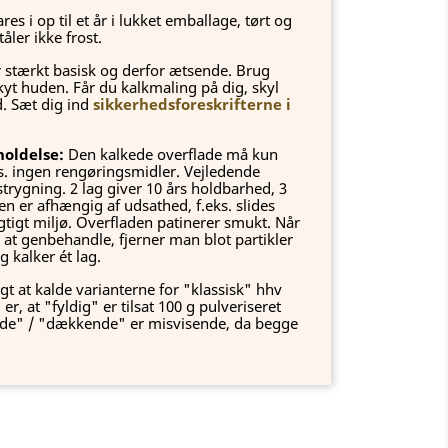
s i op til et år i lukket emballage, tørt og
åler ikke frost.
 stærkt basisk og derfor ætsende. Brug
kyt huden. Får du kalkmaling på dig, skyl
. Sæt dig ind
sikkerhedsforeskrifterne i
oldelse:
Den kalkede overflade må kun
s. ingen rengøringsmidler. Vejledende
trygning. 2 lag giver 10 års holdbarhed, 3
n er afhængig af udsathed, f.eks. slides
gtigt miljø. Overfladen patinerer smukt. Når
il at genbehandle, fjerner man blot partikler
g kalker ét lag.
gt at kalde varianterne for "klassisk" hhv
er, at "fyldig" er tilsat 100 g pulveriseret
rende" / "dækkende" er misvisende, da begge