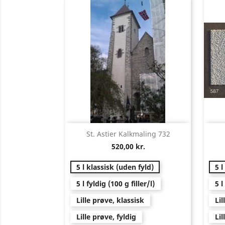
Vis her

St. Astier Kalkmaling 732
520,00 kr.
5 l klassisk (uden fyld)
5 l
5 l fyldig (100 g filler/l)
5 l
Lille prøve, klassisk
Lil
Lille prøve, fyldig
Lil