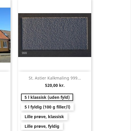
Vis her

St. Astier Kalkmaling 999...
520,00 kr.
5 l klassisk (uden fyld)
5 l fyldig (100 g filler/l)
Lille prøve, klassisk
Lille prøve, fyldig