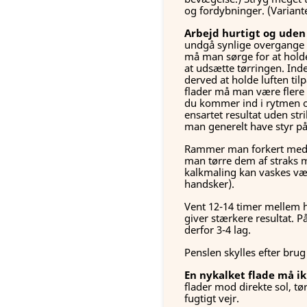
og fordybninger. (Variante
Arbejd hurtigt og uden
undgå synlige overgange 
må man sørge for at holde
at udsætte tørringen. Ind
derved at holde luften til
flader må man være flere 
du kommer ind i rytmen o
ensartet resultat uden stri
man generelt have styr på
Rammer man forkert med m
man tørre dem af straks 
kalkmaling kan vaskes v
handsker).
Vent 12-14 timer mellem hv
giver stærkere resultat. 
derfor 3-4 lag.
Penslen skylles efter brug
En nykalket flade må ik
flader mod direkte sol, tø
fugtigt vejr.