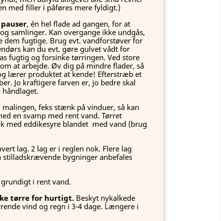
n med filler i påføres mere fyldigt.)
 pauser
, én hel flade ad gangen, for at
og samlinger. Kan overgange ikke undgås,
 dem fugtige. Brug evt. vandforstøver for
endørs kan du evt. gøre gulvet vådt for
pas fugtig og forsinke tørringen. Ved store
om at arbejde. Øv dig på mindre flader, så
g lærer produktet at kende! Efterstræb et
ber. Jo kraftigere farven er, jo bedre skal
 håndlaget.
alingen, feks stænk på vinduer, så kan
med en svamp med rent vand. Tørret
æk med eddikesyre blandet med vand (brug
ert lag. 2 lag er i reglen nok. Flere lag
På stilladskrævende bygninger anbefales
 grundigt i rent vand.
ke tørre for hurtigt.
Beskyt nykalkede
rrende vind og regn i 3-4 dage. Længere i