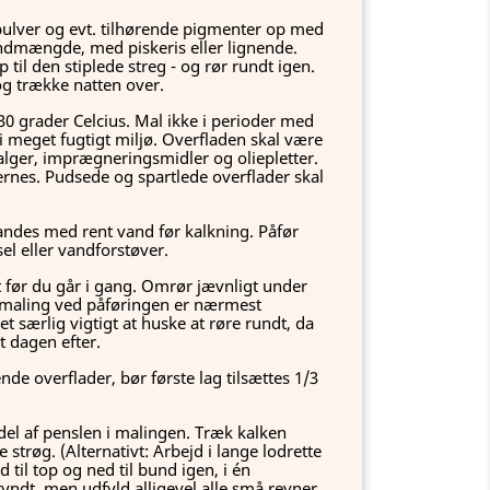
pulver og evt. tilhørende pigmenter op med
ndmængde, med piskeris eller lignende.
p til den stiplede streg - og rør rundt igen.
og trække natten over.
30 grader Celcius. Mal ikke i perioder med
i meget fugtigt miljø. Overfladen skal være
, alger, imprægneringsmidler og oliepletter.
ernes. Pudsede og spartlede overflader skal
vandes med rent vand før kalkning. Påfør
l eller vandforstøver.
før du går i gang. Omrør jævnligt under
kmaling ved påføringen er nærmest
t særlig vigtigt at huske at røre rundt, da
t dagen efter.
de overflader, bør første lag tilsættes 1/3
el af penslen i malingen. Træk kalken
 strøg. (Alternativt: Arbejd i lange lodrette
 til top og ned til bund igen, i én
yndt, men udfyld alligevel alle små revner