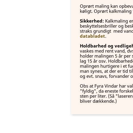
Oprørt maling kan opbevare
køligt. Oprørt kalkmaling t
Sikkerhed:
Kalkmaling er
beskyttelsesbriller og bes
straks grundigt med vand
databladet
.
Holdbarhed og vedligeh
vaskes med rent vand, dv
holder malingen 5 år per s
lag 15 år osv. Holdbarhede
malingen hurtigere i et fu
man synes, at der er tid t
og evt. snavs, forvander o
Obs at Fyra Vindar har val
"fyldig", da eneste forskel 
sten per liter. (Så "lase
bliver dækkende.)