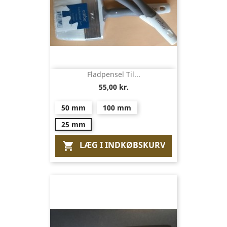
Fladpensel Til...
55,00 kr.
50 mm
100 mm
25 mm
LÆG I INDKØBSKURV
