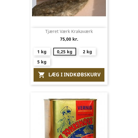
Tjæret Værk Krakaværk
75,00 kr.
1 kg
0,25 kg
2 kg
5 kg
LÆG I INDKØBSKURV
