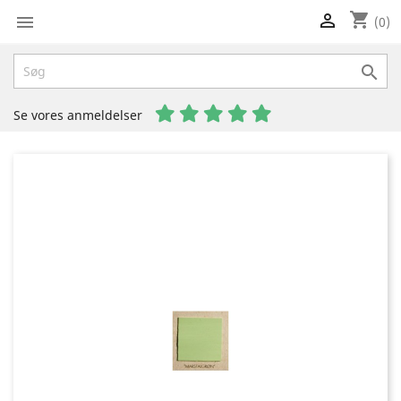
shopping_cart


(0)

Se vores anmeldelser