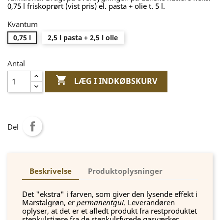
0,75 l friskoprørt (vist pris) el. pasta + olie t. 5 l.
Kvantum
0,75 l
2,5 l pasta + 2,5 l olie
Antal

LÆG I INDKØBSKURV
Del
Beskrivelse
Produktoplysninger
Det "ekstra" i farven, som giver den lysende effekt i
Marstalgrøn, er
permanentgul
. Leverandøren
oplyser, at det er et afledt produkt fra restproduktet
stenkulstjære fra de stenkulsfyrede gasværker.