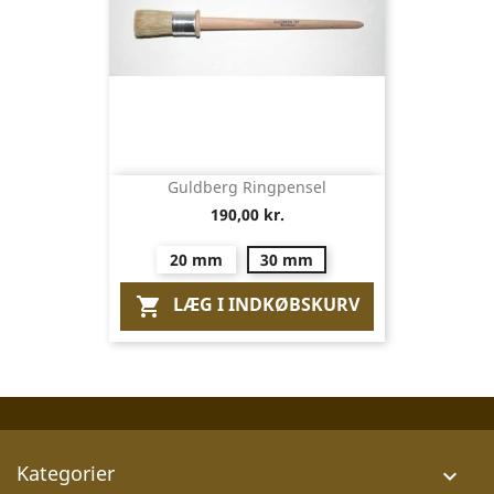
Guldberg Ringpensel
190,00 kr.
20 mm
30 mm
LÆG I INDKØBSKURV

Kategorier
