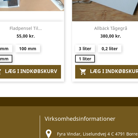
Vis her
Vis her


Fladpensel Til...
Allbäck Tågegrå
55,00 kr.
380,00 kr.
 mm
100 mm
3 liter
0,2 liter
 mm
1 liter
LÆG I INDKØBSKURV
LÆG I INDKØBSKU


Virksomhedsinformationer
Fyra Vindar, Liselundvej 4 C 4791 Borre