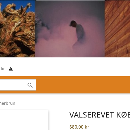
00 kr
report_problem

vnerbrun
VALSEREVET K
680,00 kr.