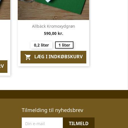
Vis her

Allbäck Kromoxydgrøn
590,00 kr.
0,2 liter
1 liter
LÆG I INDKØBSKURV

RV
Tilmelding til nyhedsbrev