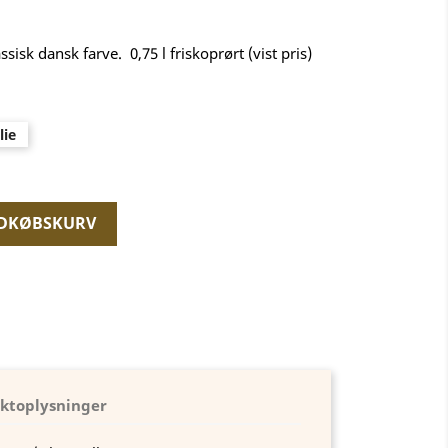
sk dansk farve. 0,75 l friskoprørt (vist pris)
lie
NDKØBSKURV
ktoplysninger