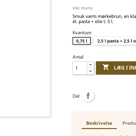
Inkl. moms
Smuk varm mørkebrun, en klassi
el. pasta + olie t. 5 l.
Kvantum
0,75 l
2,5 l pasta + 2,5 l o
Antal

LÆG I I
Del
Beskrivelse
Produ