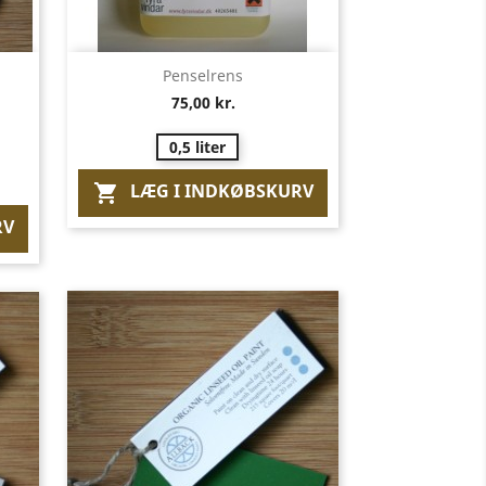
Vis her

Penselrens
75,00 kr.
0,5 liter
LÆG I INDKØBSKURV

RV