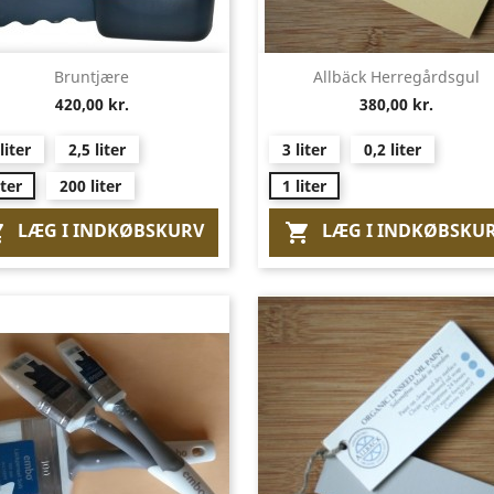
Vis her
Vis her


Bruntjære
Allbäck Herregårdsgul
420,00 kr.
380,00 kr.
liter
2,5 liter
3 liter
0,2 liter
iter
200 liter
1 liter
LÆG I INDKØBSKURV
LÆG I INDKØBSKU

