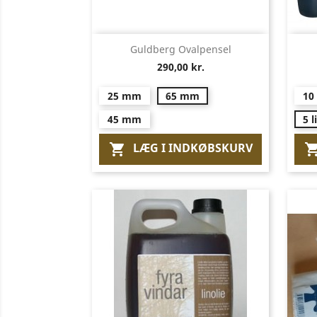
Vis her

Guldberg Ovalpensel
290,00 kr.
25 mm
65 mm
10 
45 mm
5 l
LÆG I INDKØBSKURV
