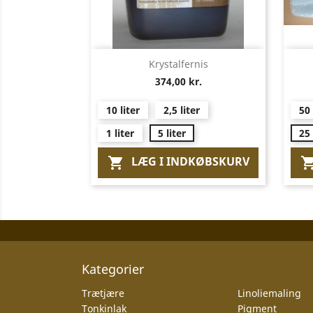
Vis her

Krystalfernis
374,00 kr.
10 liter
2,5 liter
50
1 liter
5 liter
25
LÆG I INDKØBSKURV

Kategorier
Trætjære
Linoliemaling
Tonkinlak
Pigment