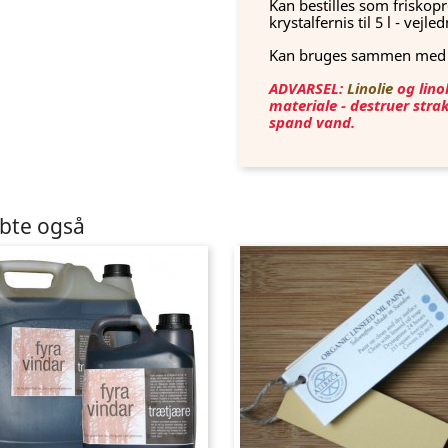
Kan bestilles som friskopr
krystalfernis til 5 l - vejl
Kan bruges sammen med A
ADVARSEL:
Linolie
og lino
materiale - destruer stra
spand vand.
øbte også