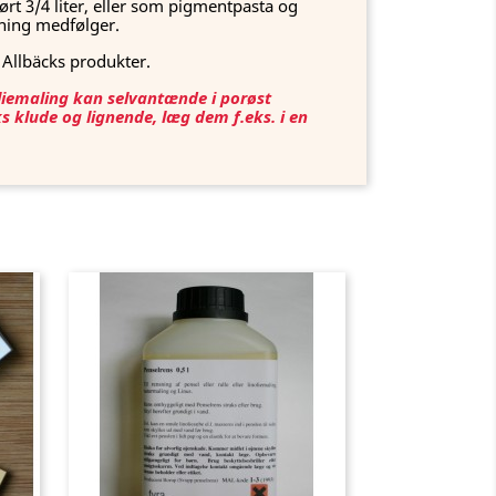
ørt 3/4 liter, eller som pigmentpasta og
edning medfølger.
llbäcks produkter.
liemaling kan selvantænde i porøst
ks klude og lignende, læg dem f.eks. i en