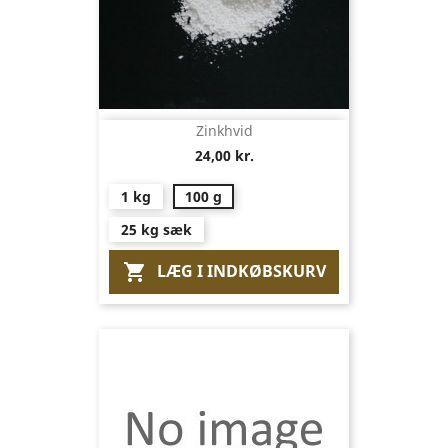
Zinkhvid
24,00 kr.
1 kg
100 g
25 kg sæk
LÆG I INDKØBSKURV
