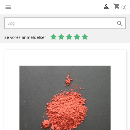
shopping_cart


(0)

Se vores anmeldelser