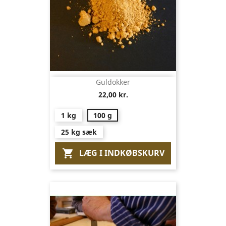
Guldokker
22,00 kr.
1 kg
100 g
25 kg sæk
LÆG I INDKØBSKURV
