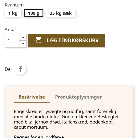
Kvantum
1 kg
100 g
25 kg sæk
Antal

LÆG I INDKØBSKURV
Del
Beskrivelse
Produktoplysninger
Engelskrød er lysægte og ugiftig, samt forenelig
med alle bindemidler. God dækkeevne.Beslægtet
med bl.a. jernoxidrød, italienskrød, dodenkopf,
caput mortuum.
Regnes for en jordfarve.