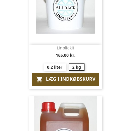
Linoliekit
165,00 kr.
0,2 liter
2 kg
LÆG I INDKØBSKURV
