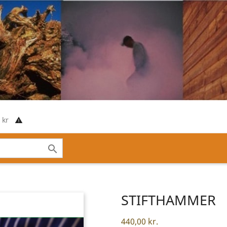
00 kr
report_problem

STIFTHAMMER
440,00 kr.