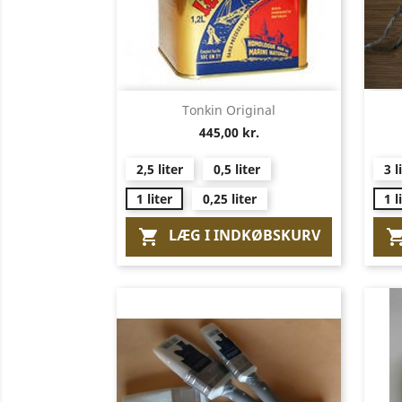
Vis her

Tonkin Original
445,00 kr.
2,5 liter
0,5 liter
3 l
1 liter
0,25 liter
1 l
LÆG I INDKØBSKURV
