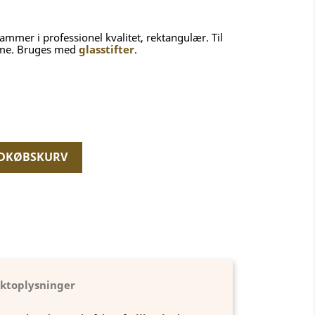
mmer i professionel kvalitet, rektangulær. Til
amme. Bruges med
glasstifter
.
NDKØBSKURV
ktoplysninger