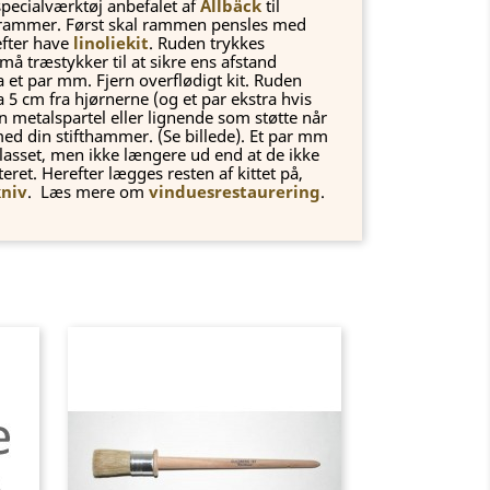
pecialværktøj anbefalet af
Allbäck
til
esrammer. Først skal rammen pensles med
efter have
linoliekit
. Ruden trykkes
små træstykker til at sikre ens afstand
et par mm. Fjern overflødigt kit. Ruden
a 5 cm fra hjørnerne (og et par ekstra hvis
n metalspartel eller lignende som støtte når
i med din stifthammer. (Se billede). Et par mm
 glasset, men ikke længere ud end at de ikke
ret. Herefter lægges resten af kittet på,
kniv
. Læs mere om
vinduesrestaurering
.