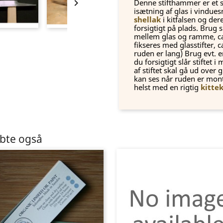

Denne stifthammer er et s
isætning af glas i vindu
shellak
i kitfalsen og der
forsigtigt på plads. Brug 
mellem glas og ramme, ca 
fikseres med glasstifter, c
ruden er lang) Brug evt. e
du forsigtigt slår stiftet 
af stiftet skal gå ud over
kan ses når ruden er monte
helst med en rigtig
kitte
øbte også