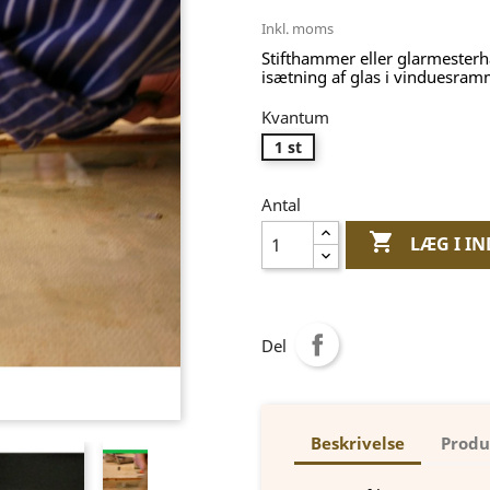
Inkl. moms
Stifthammer eller glarmesterha
isætning af glas i vinduesr
Kvantum
1 st
Antal

LÆG I I
Del
Beskrivelse
Produ