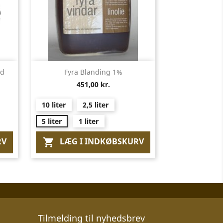
Vis her

id
Fyra Blanding 1%
451,00 kr.
10 liter
2,5 liter
5 liter
1 liter
RV
LÆG I INDKØBSKURV

Tilmelding til nyhedsbrev