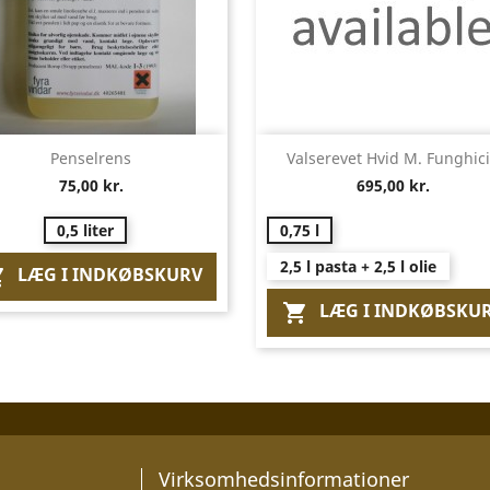
Vis her
Vis her


Penselrens
Valserevet Hvid M. Funghic
75,00 kr.
695,00 kr.
0,5 liter
0,75 l
2,5 l pasta + 2,5 l olie
LÆG I INDKØBSKURV

LÆG I INDKØBSKU

Virksomhedsinformationer