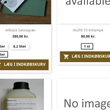
Vis her
Vis her


Allbäck Salviagrøn
Alufilt Til Kitlampe
380,00 kr.
80,00 kr.
iter
0,2 liter
1 st
iter
LÆG I INDKØBSKU

LÆG I INDKØBSKURV
