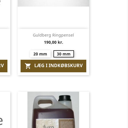
Vis her

Guldberg Ringpensel
190,00 kr.
20 mm
30 mm
RV
LÆG I INDKØBSKURV
