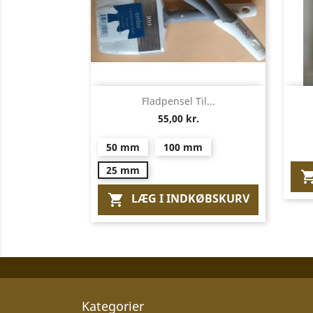
Vis her

Fladpensel Til...
55,00 kr.
50 mm
100 mm
25 mm
LÆG I INDKØBSKURV

Kategorier