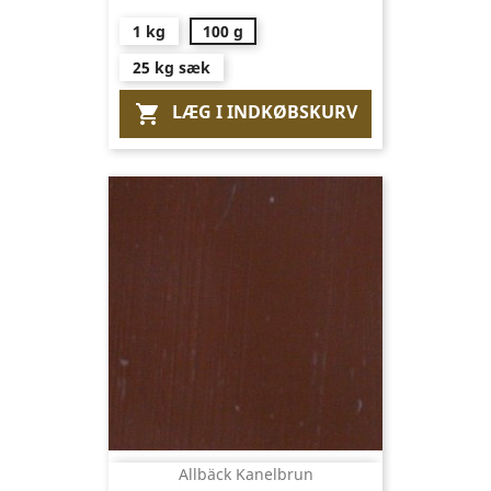
1 kg
100 g
25 kg sæk
LÆG I INDKØBSKURV

Allbäck Kanelbrun