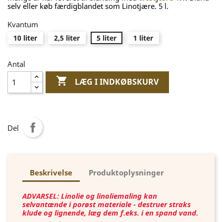
selv eller køb færdigblandet som Linotjære. 5 l.
Kvantum
10 liter
2,5 liter
5 liter
1 liter
Antal

LÆG I INDKØBSKURV
Del
Beskrivelse
Produktoplysninger
ADVARSEL: Linolie og linoliemaling kan
selvantænde i porøst materiale - destruer straks
klude og lignende, læg dem f.eks. i en spand vand.