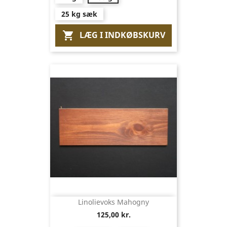
25 kg sæk
LÆG I INDKØBSKURV

Linolievoks Mahogny
125,00 kr.