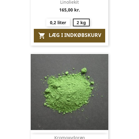
Linoliekit
165,00 kr.
0,2 liter
2 kg
LÆG I INDKØBSKURV

Kromoxydgrøn