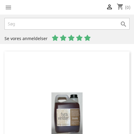
shopping_cart


(0)

Se vores anmeldelser