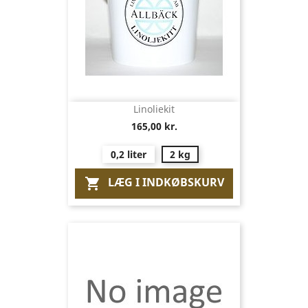
Linoliekit
165,00 kr.
0,2 liter
2 kg
LÆG I INDKØBSKURV
