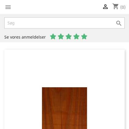
shopping_cart


(0)

Se vores anmeldelser