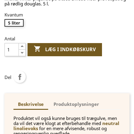
på rødlig douglas. 5 l.
Kvantum
5 liter
Antal

LÆG I INDKØBSKURV
Del
Beskrivelse
Produktoplysninger
Produktet vil også kunne bruges til trægulve, men
da vil det være klogt at efterbehandle med
neutral
linolievoks
for en mere afvisende, robust og
rengøringsvenlig overflade.