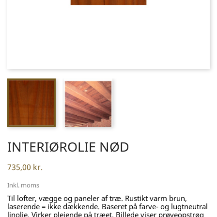
INTERIØROLIE NØD
735,00 kr.
Inkl. moms
Til lofter, vægge og paneler af træ. Rustikt varm brun,
laserende = ikke dækkende. Baseret på farve- og lugtneutral
linolie. Virker plejende på træet. Billede viser prøveopstrøg