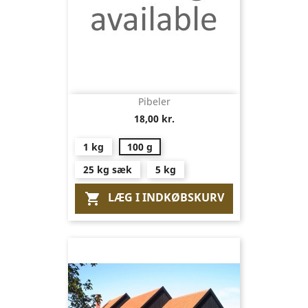
Pibeler
18,00 kr.
1 kg
100 g
25 kg sæk
5 kg
LÆG I INDKØBSKURV
