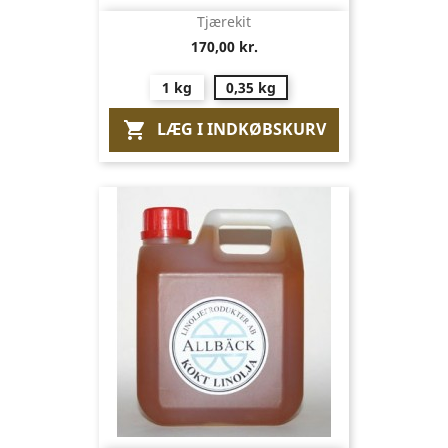
Tjærekit
170,00 kr.
1 kg
0,35 kg
LÆG I INDKØBSKURV
