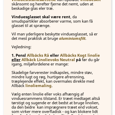
skånsomt og herefter fjerne det nemt, uden at
beskadige glas eler træ.
Vinduesglasset skal være rent
, da
smudspartikler absorberer varme, som kan få
glasset til at sprænge.
Vil man yderligere beskytte vinduesglasset, så er
det mest praktisk at bruge
aluminiumsfilt
.
Vejledning:
1. Pensl
Allbäcks Rå
eller
Allbäcks Kogt linolie
eller
Allbäck Linolievoks Neutral
på
før du går
igang, miljøfordelene er mange:
Skadelige farverester indkapsles, mindre støv,
mindre lugt og røg, hurtigere afrensning,
træplejende effekt, kan overmales direkte med
Allbäck
linoliemaling
.
Vælg enten linolie eller voks afhængig af
vinduesrammens tilstand. Er træet medtaget altså
tørstigt og sugende er det bedst at bruge linolien,
da den bedre kan imprægnere træet end vokset,
som virker mere overfladisk - og kan blokere lidt