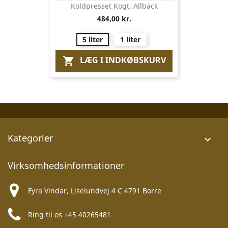
Koldpresset Kogt, Allbäck
484,00 kr.
5 liter
1 liter
LÆG I INDKØBSKURV

Kategorier

Virksomhedsinformationer
Fyra Vindar, Liselundvej 4 C 4791 Borre
Ring til os
+45 40265481