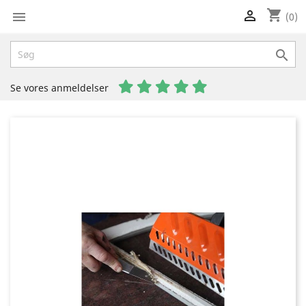
shopping_cart


(0)

Se vores anmeldelser