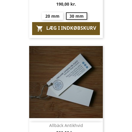
190,00 kr.
20 mm
30 mm
LÆG I INDKØBSKURV

Allbäck Antikhvid