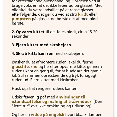
for efterfølgende oliebehandling. Fordelen ved at
bruge voks er, at det ikke løber ud på glasset. Med
olie skal du være indstillet på at rense glasset
efterfølgende, det gør du ved at strø
kridt
eller
pimpsten
på glasset og børste det af med blød
børste.
2. Opvarm kittet
til det føles blødt, cirka 15-20
sekunder.
3. Fjern kittet med skrabejern.
4. Skrab kitfalsen ren
med skrabejern.
Ønsker du at afmontere ruden, skal du fjerne
glasstifterne
og herefter opvarme kittet gennem
rudens kant en gang til, for at blødgøre det gamle
kit. Stil rammen opretstående og tryk forsigtigt
ruden ud. Fjern kittet med kitskraben.
Husk også at rengøre rudens kanter.
Udskriftsvenlig pdf med
anvisninger til
istandsættelse og maling af trævinduer
. (Den
"lette tur" dvs ikke omkitning og udlusning)
Og her en
video på engelsk
hvori bl.a. kitlampen