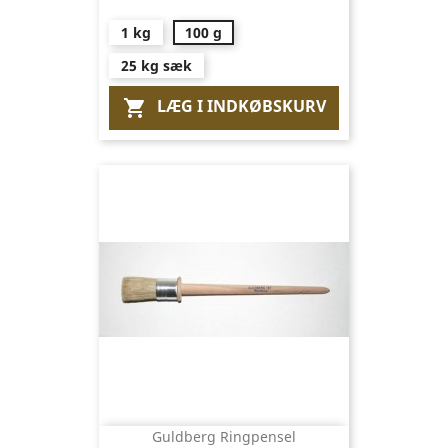
1 kg
100 g
25 kg sæk
LÆG I INDKØBSKURV

Guldberg Ringpensel