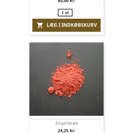
80,00 kr.
1 st
LÆG I INDKØBSKURV

Engelskrød
24,25 kr.