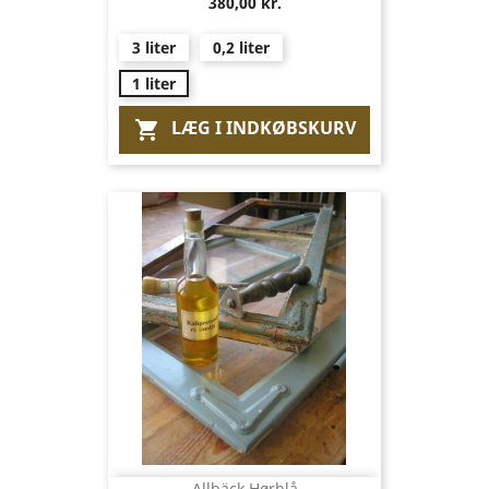
380,00 kr.
3 liter
0,2 liter
1 liter
LÆG I INDKØBSKURV

Allbäck Hørblå