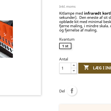
Inkl. moms
Kitlampe med
infrarødt kort
sekunder). Den eneste af sit s
opbløde kit med minimal beska
fjerne maling, i mindre skala.
og fjernelse af maling.
Kvantum
1 st
Antal

LÆG I I
Del