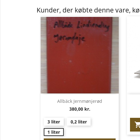
Kunder, der købte denne vare, k
Vis her

Allbäck Jernmønjerød
380,00 kr.
3 liter
0,2 liter
1 liter