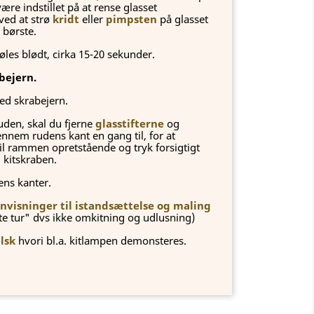
ære indstillet på at rense glasset
ved at strø
kridt
eller
pimpsten
på glasset
 børste.
føles blødt, cirka 15-20 sekunder.
bejern.
d skrabejern.
den, skal du fjerne
glasstifterne
og
ennem rudens kant en gang til, for at
til rammen opretstående og tryk forsigtigt
 kitskraben.
ens kanter.
nvisninger til istandsættelse og maling
tte tur" dvs ikke omkitning og udlusning)
lsk
hvori bl.a. kitlampen demonsteres.