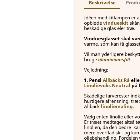
Beskrivelse
Produ
Idéen med kitlampen er 
opbløde
vindueskit
skåns
beskadige glas eler træ.
Vinduesglasset skal væ
varme, som kan få glasset
Vil man yderligere beskytt
bruge
aluminiumsfilt
.
Vejledning:
1. Pensl
Allbäcks Rå
ell
Linolievoks Neutral
på
f
Skadelige farverester ind
hurtigere afrensning, træ
Allbäck
linoliemaling
.
Vælg enten linolie eller 
Er træet medtaget altså t
linolien, da den bedre k
mere overfladisk - og kan 
oliebehandling. Fordelen v