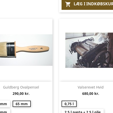
LÆG I INDKØBSKU

Vis her
Vis her


Guldberg Ovalpensel
Valserevet Hvid
290,00 kr.
680,00 kr.
 mm
65 mm
0,75 l
 mm
2,5 l pasta + 2,5 l olie