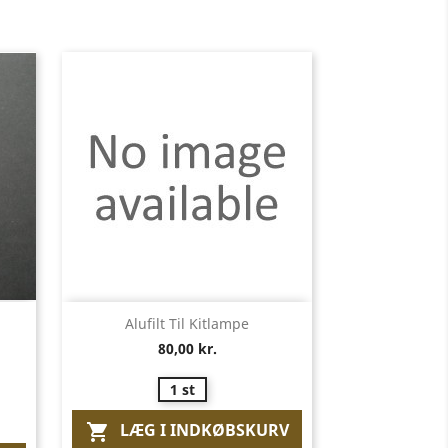
Vis her

Alufilt Til Kitlampe
80,00 kr.
1 st
LÆG I INDKØBSKURV
