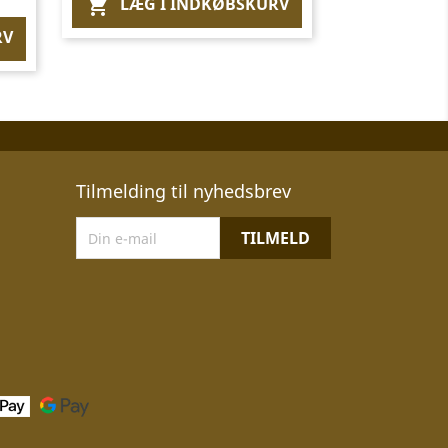
LÆG I INDKØBSKURV

RV
Tilmelding til nyhedsbrev