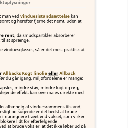
ktoplysninger
at man ved
vinduesistandsættelse
kan
omt og herefter fjerne det nemt, uden at
re rent
, da smudspartikler absorberer
 til at sprænge.
e vinduesglasset, så er det mest praktisk at
er
Allbäcks Kogt linolie
eller
Allbäck
ør du går igang, miljøfordelene er mange:
kapsles, mindre støv, mindre lugt og røg,
plejende effekt, kan overmales direkte med
voks afhængig af vinduesrammens tilstand.
ørstigt og sugende er det bedst at bruge
an imprægnere træet end vokset, som virker
blokere lidt for efterfølgende
ed at bruge voks er, at det ikke løber ud på