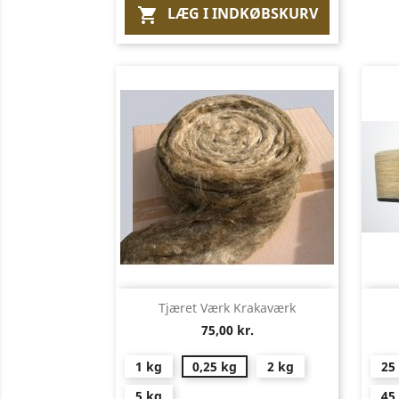
LÆG I INDKØBSKURV

Vis her

Tjæret Værk Krakaværk
75,00 kr.
1 kg
0,25 kg
2 kg
25
5 kg
45