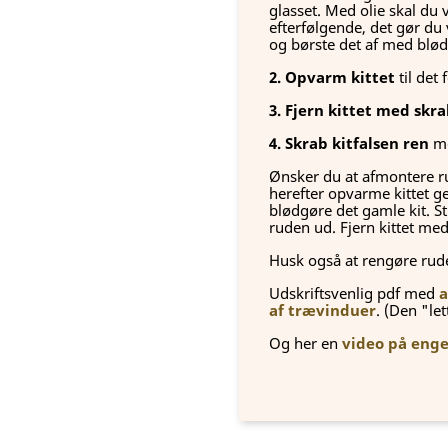
glasset. Med olie skal du v
efterfølgende, det gør du 
og børste det af med blød
2. Opvarm kittet
til det 
3. Fjern kittet med skra
4. Skrab kitfalsen ren
me
Ønsker du at afmontere ru
herefter opvarme kittet g
blødgøre det gamle kit. S
ruden ud. Fjern kittet med
Husk også at rengøre rud
Udskriftsvenlig pdf med
a
af trævinduer
. (Den "le
Og her en
video på enge