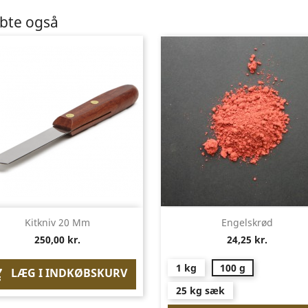
øbte også
Vis her
Vis her


Kitkniv 20 Mm
Engelskrød
250,00 kr.
24,25 kr.
1 kg
100 g
LÆG I INDKØBSKURV

25 kg sæk