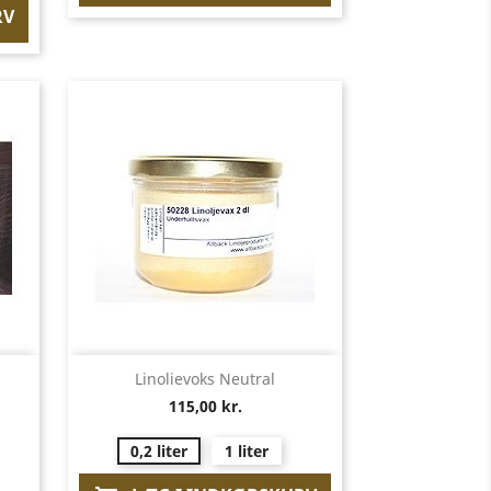
RV
Vis her

Linolievoks Neutral
115,00 kr.
0,2 liter
1 liter