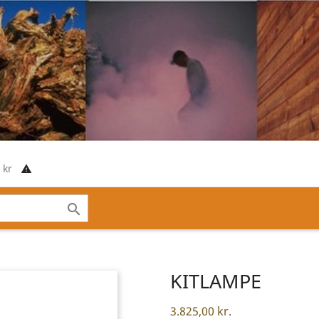
00 kr
report_problem

KITLAMPE
3.825,00 kr.