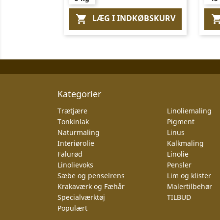
LÆG I INDKØBSKURV

Kategorier
Trætjære
Linoliemaling
Tonkinlak
Pigment
Naturmaling
Linus
Interiørolie
Kalkmaling
Falurød
Linolie
Linolievoks
Pensler
Sæbe og penselrens
Lim og klister
Krakaværk og Fæhår
Malertilbehør
Specialværktøj
TILBUD
Populært