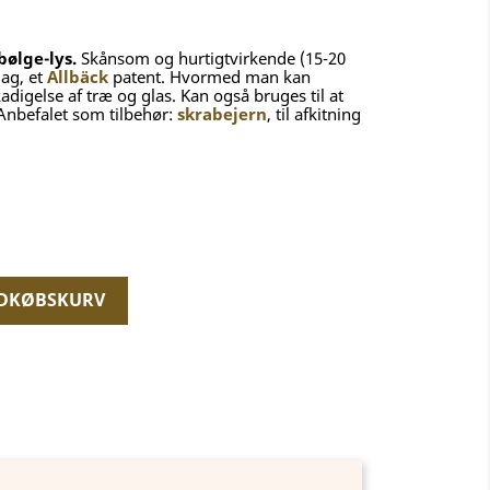
bølge-lys.
Skånsom og hurtigtvirkende (15-20
lag, et
Allbäck
patent. Hvormed man kan
digelse af træ og glas. Kan også bruges til at
 Anbefalet som tilbehør:
skrabejern
, til afkitning
NDKØBSKURV