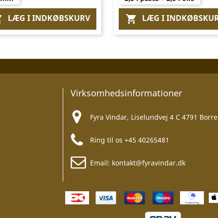
LÆG I INDKØBSKURV
LÆG I INDKØBSKU


Virksomhedsinformationer
Fyra Vindar, Liselundvej 4 C 4791 Borre
Ring til os
+45 40265481
Email:
kontakt@fyravindar.dk