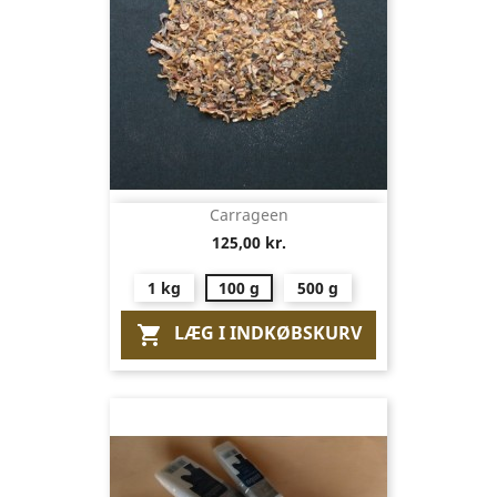
Carrageen
125,00 kr.
1 kg
100 g
500 g
LÆG I INDKØBSKURV
