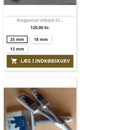
Ringpensel Allbäck Til...
120,00 kr.
25 mm
18 mm
13 mm
LÆG I INDKØBSKURV
