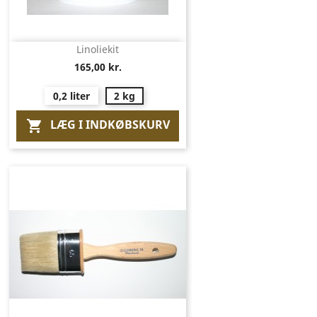
Linoliekit
165,00 kr.
0,2 liter
2 kg
LÆG I INDKØBSKURV
