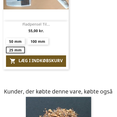
Fladpensel Til...
55,00 kr.
50 mm
100 mm
25 mm
LÆG I INDKØBSKURV

Kunder, der købte denne vare, købte også