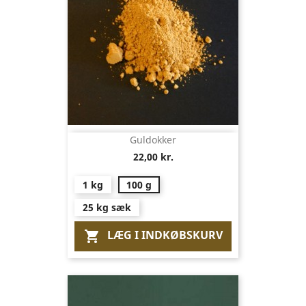
Guldokker
22,00 kr.
1 kg
100 g
25 kg sæk
LÆG I INDKØBSKURV
