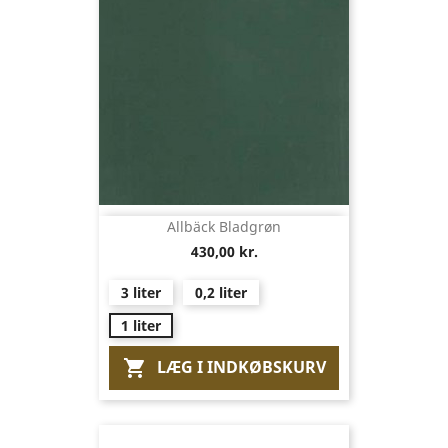
Allbäck Bladgrøn
430,00 kr.
3 liter
0,2 liter
1 liter
LÆG I INDKØBSKURV
