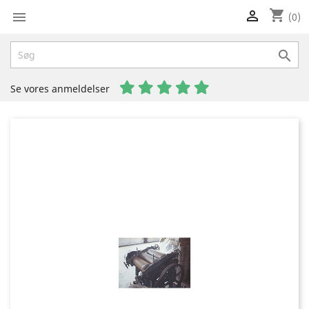
shopping_cart


(0)

Se vores anmeldelser