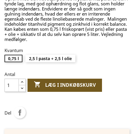
tynde lag, med god ophærdning og flot glans, som holder
længe indendørs. Endvidere er der så godt som ingen
gulning indendørs, hvad der ellers er en irriterende
egenskab ved de fleste linoliebaserede malinger. Malingen
indeholder titanhvid pigment og zinkhvid i korrekt balance.
Kan købes enten som 0,75 l friskoprørt (vist pris) eller pasta
+ olie + sikkativ til at du selv kan oprøre 5 liter. Vejledning
medfølger.
Kvantum
0,75 l
2,5 l pasta + 2,5 l olie
Antal

LÆG I INDKØBSKURV
Del