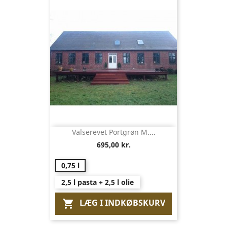
Valserevet Portgrøn M....
695,00 kr.
0,75 l
2,5 l pasta + 2,5 l olie
LÆG I INDKØBSKURV
